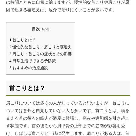
は時間とともに自然に治りますが、慢性的な首こりや肩こりが原
因で起きる寝違えは、厄介で治りにくいことが多いです。
目次
[
hide
]
1
首こりとは？
2
慢性的な首こり・肩こりと寝違え
3
肩こり・首こりの症状とその影響
4
日常生活でできる予防策
5
おすすめの治療施設
首こりとは？
肩こりについては多くの人が知っていると思いますが、首こりに
ついては意外と自覚していない人も多いです。首こりとは、頭を
支える首の後ろの筋肉が過度に緊張し、痛みや違和感を引き起こ
す状態です。首の後ろから肩甲骨の上部までの筋肉が影響を受
け、しばしば肩こりと一緒に発生します。肩こりがある人は、首