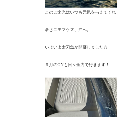
このご来光はいつも元気を与えてくれ
暑さニモマケズ、沖へ。
いよいよ太刀魚が開幕しました☆
９月のONも日々全力で行きます！