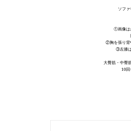
ソファ
①画像は
②胸を張り背
③左膝
大臀筋・中臀
10