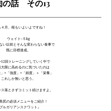
肉の話　その13
も４月、桜もいよいよですね！
ウェイト–５kg
ない以前とそんな変わらない食事で
既に目標達成。
〜12回トレーニングしていく中で
最大限に高めるのに気づいたのは
位」×「強度」×「頻度」＋「栄養」
これしか無いと思う。
ース落とさずコミット続けますよ。
美尻の必須メニューをご紹介！
ブルガリアンスクワット』