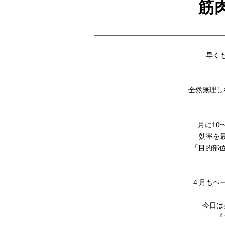
筋
早く
全然無理し
月に10
効率を
「目的部
４月もペ
今日は
『