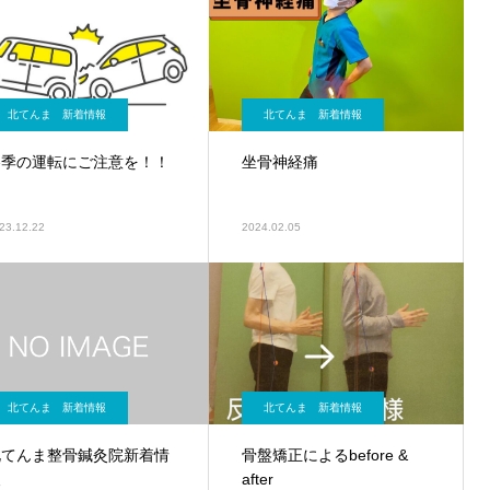
北てんま 新着情報
北てんま 新着情報
冬季の運転にご注意を！！
坐骨神経痛
23.12.22
2024.02.05
北てんま 新着情報
北てんま 新着情報
北てんま整骨鍼灸院新着情
骨盤矯正によるbefore &
報
after