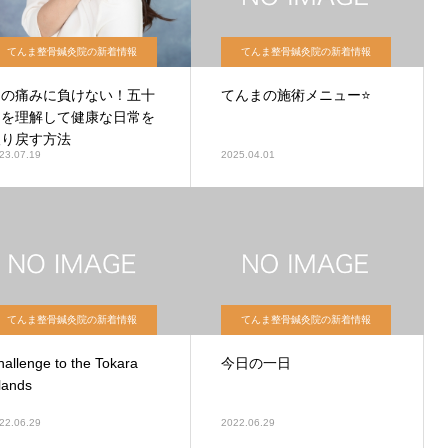
てんま整骨鍼灸院の新着情報
てんま整骨鍼灸院の新着情報
肩の痛みに負けない！五十
てんまの施術メニュー⭐️
肩を理解して健康な日常を
取り戻す方法
23.07.19
2025.04.01
てんま整骨鍼灸院の新着情報
てんま整骨鍼灸院の新着情報
hallenge to the Tokara
今日の一日
slands
22.06.29
2022.06.29