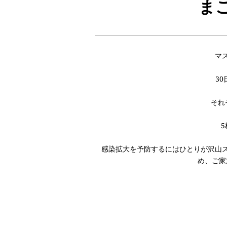
ま
マ
3
それ
感染拡大を予防するにはひとりが沢山
め、ご家